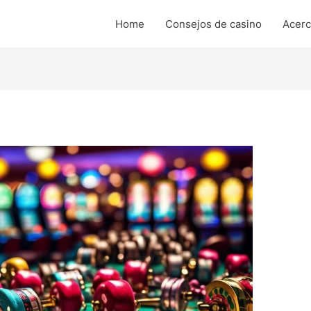
Home
Consejos de casino
Acerc