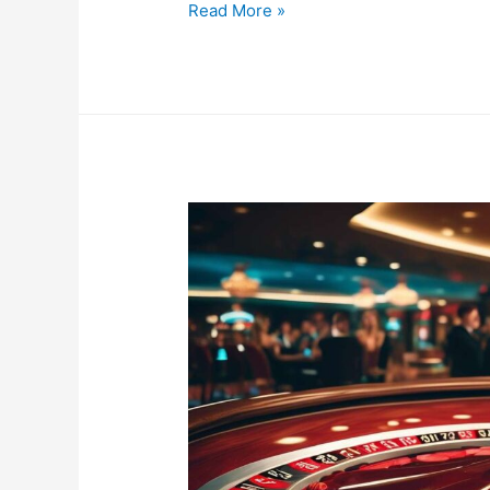
Tips
Read More »
Clave
Para
Multiplicar
Ganancias
en
Slots
Online