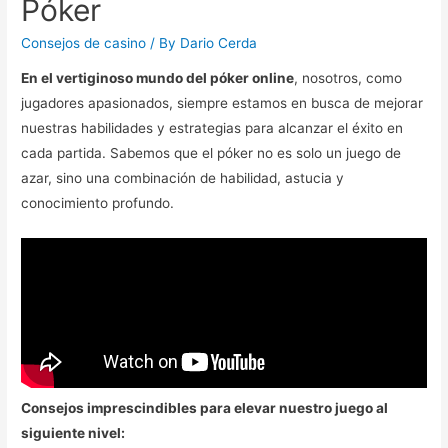
Póker
Consejos de casino
/ By
Dario Cerda
En el vertiginoso mundo del póker online
, nosotros, como
jugadores apasionados, siempre estamos en busca de mejorar
nuestras habilidades y estrategias para alcanzar el éxito en
cada partida. Sabemos que el póker no es solo un juego de
azar, sino una combinación de habilidad, astucia y
conocimiento profundo.
Consejos imprescindibles para elevar nuestro juego al
siguiente nivel: