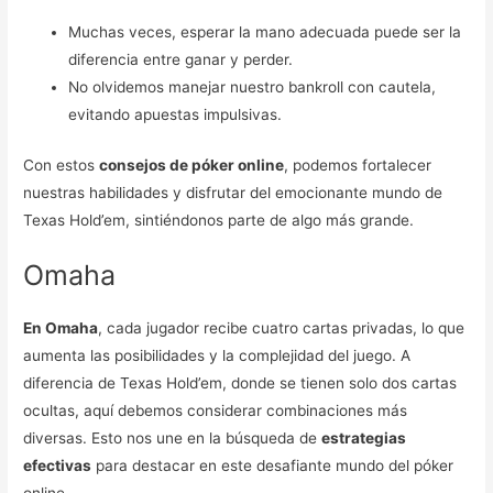
Muchas veces, esperar la mano adecuada puede ser la
diferencia entre ganar y perder.
No olvidemos manejar nuestro bankroll con cautela,
evitando apuestas impulsivas.
Con estos
consejos de póker online
, podemos fortalecer
nuestras habilidades y disfrutar del emocionante mundo de
Texas Hold’em, sintiéndonos parte de algo más grande.
Omaha
En Omaha
, cada jugador recibe cuatro cartas privadas, lo que
aumenta las posibilidades y la complejidad del juego. A
diferencia de Texas Hold’em, donde se tienen solo dos cartas
ocultas, aquí debemos considerar combinaciones más
diversas. Esto nos une en la búsqueda de
estrategias
efectivas
para destacar en este desafiante mundo del póker