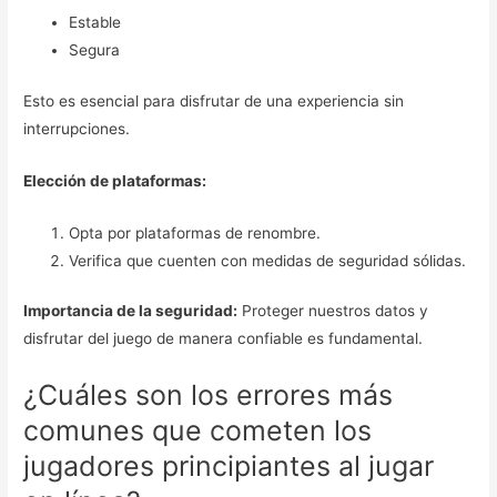
Estable
Segura
Esto es esencial para disfrutar de una experiencia sin
interrupciones.
Elección de plataformas:
Opta por plataformas de renombre.
Verifica que cuenten con medidas de seguridad sólidas.
Importancia de la seguridad:
Proteger nuestros datos y
disfrutar del juego de manera confiable es fundamental.
¿Cuáles son los errores más
comunes que cometen los
jugadores principiantes al jugar