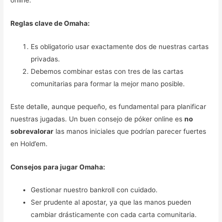
online.
Reglas clave de Omaha:
Es obligatorio usar exactamente dos de nuestras cartas
privadas.
Debemos combinar estas con tres de las cartas
comunitarias para formar la mejor mano posible.
Este detalle, aunque pequeño, es fundamental para planificar
nuestras jugadas. Un buen consejo de póker online es
no
sobrevalorar
las manos iniciales que podrían parecer fuertes
en Hold’em.
Consejos para jugar Omaha:
Gestionar nuestro bankroll con cuidado.
Ser prudente al apostar, ya que las manos pueden
cambiar drásticamente con cada carta comunitaria.