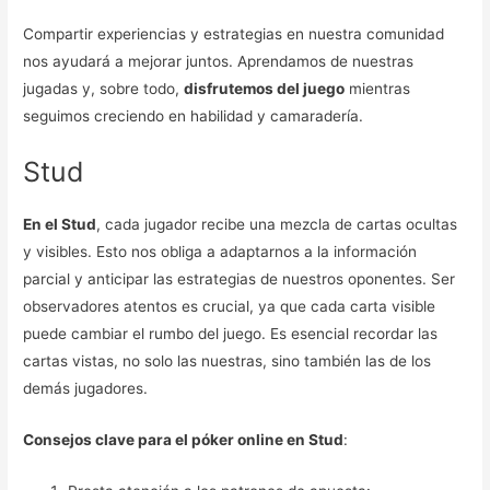
Compartir experiencias y estrategias en nuestra comunidad
nos ayudará a mejorar juntos. Aprendamos de nuestras
jugadas y, sobre todo,
disfrutemos del juego
mientras
seguimos creciendo en habilidad y camaradería.
Stud
En el Stud
, cada jugador recibe una mezcla de cartas ocultas
y visibles. Esto nos obliga a adaptarnos a la información
parcial y anticipar las estrategias de nuestros oponentes. Ser
observadores atentos es crucial, ya que cada carta visible
puede cambiar el rumbo del juego. Es esencial recordar las
cartas vistas, no solo las nuestras, sino también las de los
demás jugadores.
Consejos clave para el póker online en Stud
: