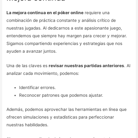
La mejora continua en el póker online
requiere una
combinación de práctica constante y análisis crítico de
nuestras jugadas. Al dedicarnos a este apasionante juego,
entendemos que siempre hay margen para crecer y mejorar.
Sigamos compartiendo experiencias y estrategias que nos
ayuden a avanzar juntos.
Una de las claves es
revisar nuestras partidas anteriores
. Al
analizar cada movimiento, podemos:
Identificar errores.
Reconocer patrones que podemos ajustar.
Además, podemos aprovechar las herramientas en línea que
ofrecen simulaciones y estadísticas para perfeccionar
nuestras habilidades.