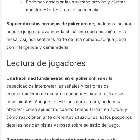
Podemos observar las apuestas previas y ajustar
nuestra estrategia en consecuencia.
Siguiendo estos consejos de póker online
, podemos mejorar
nuestro juego aprovechando al máximo cada posición en la
mesa. Así, nos sentimos parte de una comunidad que juega
con inteligencia y camaradería.
Lectura de jugadores
Una habilidad fundamental en el póker online
es la
capacidad de interpretar las señales y patrones de
comportamiento de nuestros oponentes para anticipar sus
movimientos. Aunque no estemos cara a cara, podemos
observar cómo apuestan, cuánto tiempo tardan en actuar y
cómo reaccionan ante diferentes situaciones. Estos pequeños
detalles nos dan pistas valiosas sobre su estilo de juego.
Para mejorar nuestra lectura de jugadores
, uno de los