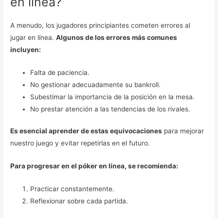
en línea?
A menudo, los jugadores principiantes cometen errores al
jugar en línea.
Algunos de los errores más comunes
incluyen:
Falta de paciencia.
No gestionar adecuadamente su bankroll.
Subestimar la importancia de la posición en la mesa.
No prestar atención a las tendencias de los rivales.
Es esencial aprender de estas equivocaciones
para mejorar
nuestro juego y evitar repetirlas en el futuro.
Para progresar en el póker en línea, se recomienda:
Practicar constantemente.
Reflexionar sobre cada partida.