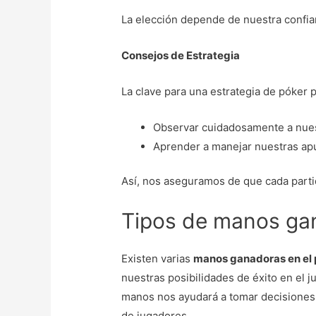
La elección depende de nuestra confia
Consejos de Estrategia
La clave para una estrategia de póker p
Observar cuidadosamente a nue
Aprender a manejar nuestras apu
Así, nos aseguramos de que cada parti
Tipos de manos ga
Existen varias
manos ganadoras en el 
nuestras posibilidades de éxito en el j
manos nos ayudará a tomar decisiones
de jugadores.