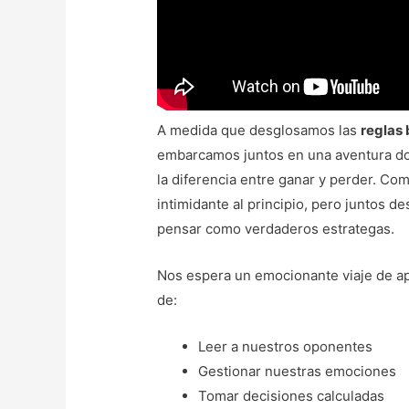
A medida que desglosamos las
reglas
embarcamos juntos en una aventura do
la diferencia entre ganar y perder. C
intimidante al principio, pero juntos 
pensar como verdaderos estrategas.
Nos espera un emocionante viaje de ap
de:
Leer a nuestros oponentes
Gestionar nuestras emociones
Tomar decisiones calculadas