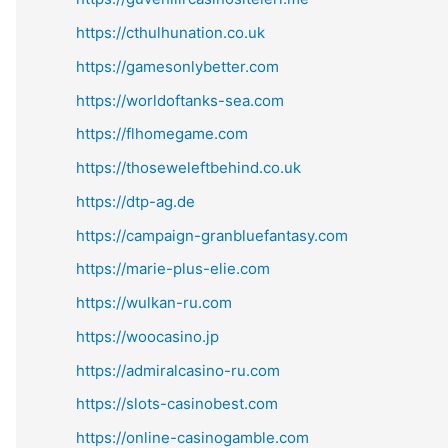
https://cthulhunation.co.uk
https://gamesonlybetter.com
https://worldoftanks-sea.com
https://flhomegame.com
https://thoseweleftbehind.co.uk
https://dtp-ag.de
https://campaign-granbluefantasy.com
https://marie-plus-elie.com
https://wulkan-ru.com
https://woocasino.jp
https://admiralcasino-ru.com
https://slots-casinobest.com
https://online-casinogamble.com