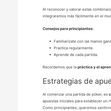
Al reconocer y valorar estas combinac
integraremos más fácilmente en el mun
Consejos para principiantes:
Familiarízate con las manos gan
Practica regularmente.
Aprende de cada partida.
Recordemos que la
práctica y el apre
Estrategias de apue
Al comenzar una partida de póker, es
c
apuestas iniciales para establecer un 
Como principiantes, queremos sentirno